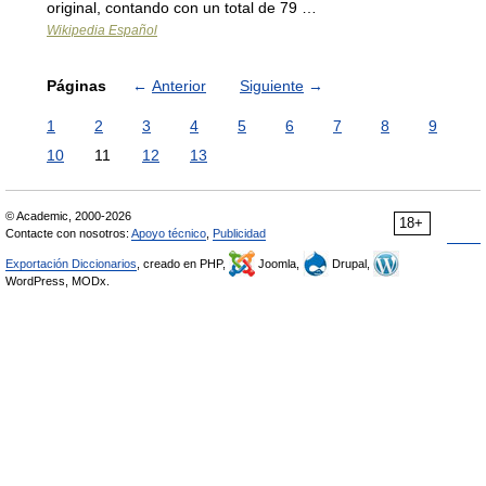
original, contando con un total de 79 …
Wikipedia Español
Páginas
←
Anterior
Siguiente
→
1
2
3
4
5
6
7
8
9
10
11
12
13
© Academic, 2000-2026
18+
Contacte con nosotros:
Apoyo técnico
,
Publicidad
Exportación Diccionarios
, creado en PHP,
Joomla,
Drupal,
WordPress, MODx.