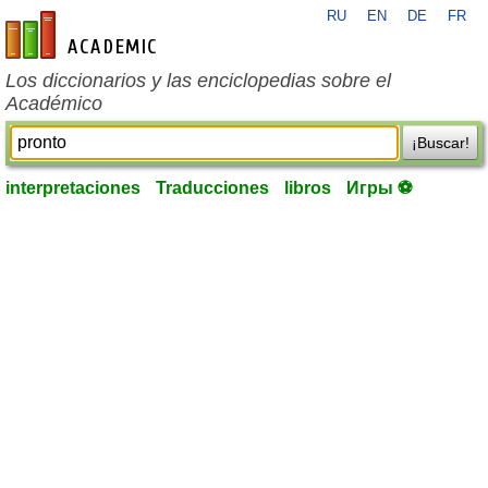
RU
EN
DE
FR
es-academic.com
Los diccionarios y las enciclopedias sobre el
Académico
¡Buscar!
interpretaciones
Traducciones
libros
Игры ⚽